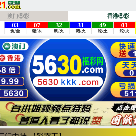
澳门⑥彩
香港⑥彩