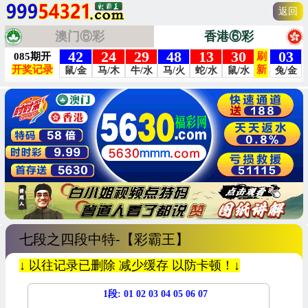
返回
澳门⑥彩
香港⑥彩