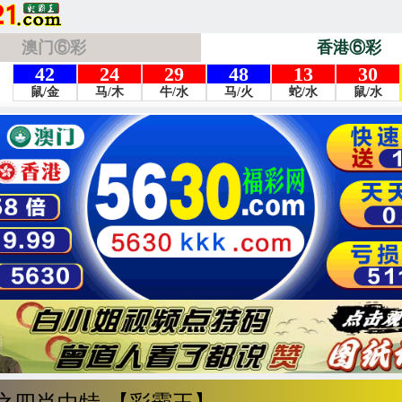
澳门⑥彩
香港⑥彩