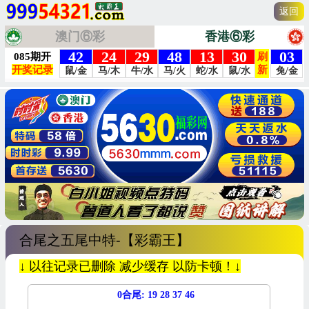
返回
澳门⑥彩
香港⑥彩