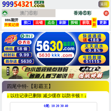
返回
澳门⑥彩
香港⑥彩