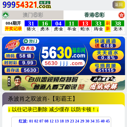
返回
澳门⑥彩
香港⑥彩