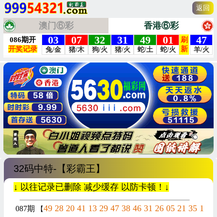
返回
澳门⑥彩
香港⑥彩