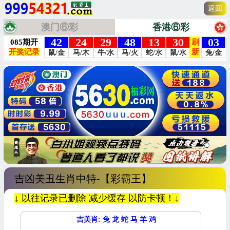
返回
澳门⑥彩
香港⑥彩