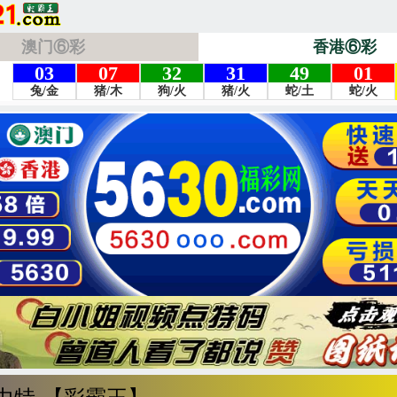
澳门⑥彩
香港⑥彩